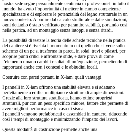
nostra sede segue personalmente centinaia di professionisti in tutto il
mondo, ha avuto l’opportunità di mettere in campo competenze
specializzate e di esplorare le
potenzialità del legno strutturale in un
nuovo contesto
. A partire dal calcolo strutturale e dalle simulazioni,
ogni dettaglio è stato verificato per garantire stabilità, portando così,
nella pratica, ad
un montaggio senza intoppi e senza ritardi.
La possibilità di testare la teoria delle schede tecniche nella pratica
del cantiere si è rivelata il momento in cui quello che si vede sullo
schermo di un pc si trasforma in pareti, in solai, travi e pilastri, per
scoprire punti critici e affrontare sfide, e dare prova di come
l’elemento umano cambi i risultati di un’equazione, permettendo di
rapportarsi anche con i contesti e le abitudini locali.
Costruire con pareti portanti in X-lam: quali vantaggi
I
pannelli in X-lam offrono una stabilità elevata
e si adattano
perfettamente a edifici
multipiano
e strutture di ampie dimensioni.
Grazie alla loro struttura stratificata, hanno ottime proprietà
strutturali, pur con un peso specifico minore, fattore che permette di
avere migliori performance in caso di sisma.
I pannelli vengono
prefabbricati e assemblati in cantiere, riducendo
così i tempi di montaggio
e minimizzando l’impatto dei lavori.
Questa modalità di costruzione permette anche una