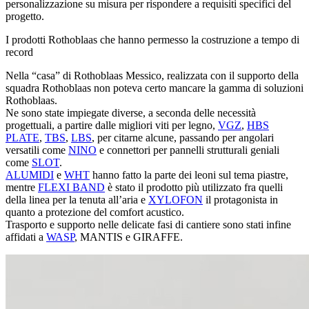
personalizzazione su misura per rispondere a requisiti specifici del
progetto.
I prodotti Rothoblaas che hanno permesso la costruzione a tempo di
record
Nella “casa” di Rothoblaas Messico, realizzata con il supporto della
squadra Rothoblaas non poteva certo mancare la gamma di soluzioni
Rothoblaas.
Ne sono state impiegate diverse, a seconda delle necessità
progettuali, a partire dalle
migliori viti per legno,
VGZ
,
HBS
PLATE
,
TBS
,
LBS
, per citarne alcune, passando per angolari
versatili come
NINO
e connettori per pannelli strutturali geniali
come
SLOT
.
ALUMIDI
e
WHT
hanno fatto la parte dei leoni sul tema piastre,
mentre
FLEXI BAND
è stato il prodotto più utilizzato fra quelli
della linea per la tenuta all’aria e
XYLOFON
il protagonista in
quanto a protezione del comfort acustico.
Trasporto e supporto nelle delicate fasi di cantiere sono stati infine
affidati a
WASP
, MANTIS e GIRAFFE.