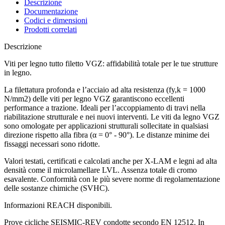
Descrizione
Documentazione
Codici e dimensioni
Prodotti correlati
Descrizione
Viti per legno tutto filetto VGZ: affidabilità totale per le tue strutture
in legno
.
La filettatura profonda e l’acciaio ad alta resistenza (fy,k = 1000
N/mm2) delle
viti per legno VGZ
garantiscono eccellenti
performance a trazione. Ideali per l’accoppiamento di travi nella
riabilitazione strutturale e nei nuovi interventi. Le
viti da legno VGZ
sono omologate per applicazioni strutturali sollecitate in qualsiasi
direzione rispetto alla fibra (α = 0° - 90°). Le distanze minime dei
fissaggi necessari sono ridotte.
Valori testati, certificati e calcolati anche per
X-LAM
e legni ad alta
densità come il microlamellare LVL.
Assenza totale di cromo
esavalente
. Conformità con le più severe norme di regolamentazione
delle sostanze chimiche (SVHC).
Informazioni REACH disponibili
.
Prove cicliche SEISMIC-REV condotte secondo EN 12512
. In