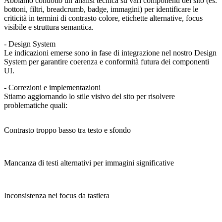
Abbiamo condotto un’analisi tecnica su vari componenti del sito (es.
bottoni, filtri, breadcrumb, badge, immagini) per identificare le
criticità in termini di contrasto colore, etichette alternative, focus
visibile e struttura semantica.
- Design System
Le indicazioni emerse sono in fase di integrazione nel nostro
Design
System
per garantire coerenza e conformità futura dei componenti
UI.
- Correzioni e implementazioni
Stiamo aggiornando lo stile visivo del sito per risolvere
problematiche quali:
Contrasto troppo basso tra testo e sfondo
Mancanza di
testi alternativi
per immagini significative
Inconsistenza nei focus da tastiera