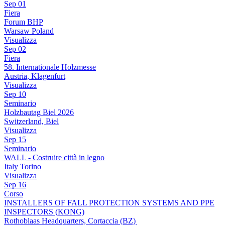
Sep
01
Fiera
Forum BHP
Warsaw Poland
Visualizza
Sep
02
Fiera
58. Internationale Holzmesse
Austria, Klagenfurt
Visualizza
Sep
10
Seminario
Holzbautag Biel 2026
Switzerland, Biel
Visualizza
Sep
15
Seminario
WALL - Costruire città in legno
Italy Torino
Visualizza
Sep
16
Corso
INSTALLERS OF FALL PROTECTION SYSTEMS AND PPE
INSPECTORS (KONG)
Rothoblaas Headquarters, Cortaccia (BZ)