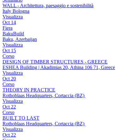
WALL - Architettura, paesaggio e sostenibilità
Italy Bologna
Visualizza
Oct
14
Fiera
BakuBuild
Baku, Azerbaijan
Visualizza
Oct
15
Corso
DESIGN OF TIMBER STRUCTURES - GREECE
ESHEA Building | Akadimias 20, Athina 106 71, Greece
Visualizza
Oct
20
Corso
THEORY IN PRACTICE
Rothoblaas Headquarters, Cortaccia (BZ)
Visualizza
Oct
22
Corso
BUILT TO LAST
Rothoblaas Headquarters, Cortaccia (BZ)
Visualizza
Oct
22