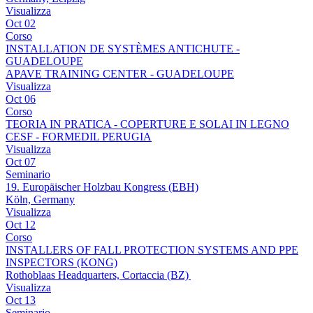
Visualizza
Oct
02
Corso
INSTALLATION DE SYSTÈMES ANTICHUTE -
GUADELOUPE
APAVE TRAINING CENTER - GUADELOUPE
Visualizza
Oct
06
Corso
TEORIA IN PRATICA - COPERTURE E SOLAI IN LEGNO
CESF - FORMEDIL PERUGIA
Visualizza
Oct
07
Seminario
19. Europäischer Holzbau Kongress (EBH)
Köln, Germany
Visualizza
Oct
12
Corso
INSTALLERS OF FALL PROTECTION SYSTEMS AND PPE
INSPECTORS (KONG)
Rothoblaas Headquarters, Cortaccia (BZ)
Visualizza
Oct
13
Seminario