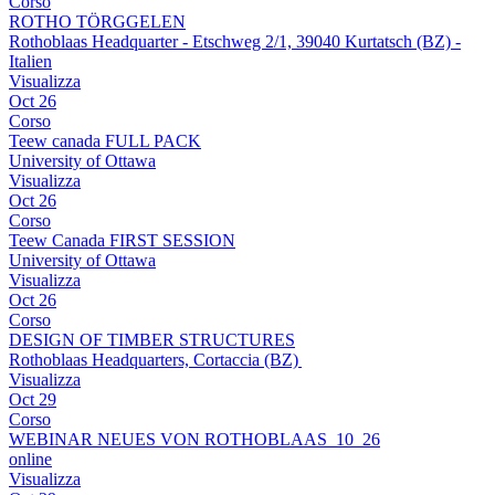
Corso
ROTHO TÖRGGELEN
Rothoblaas Headquarter - Etschweg 2/1, 39040 Kurtatsch (BZ) -
Italien
Visualizza
Oct
26
Corso
Teew canada FULL PACK
University of Ottawa
Visualizza
Oct
26
Corso
Teew Canada FIRST SESSION
University of Ottawa
Visualizza
Oct
26
Corso
DESIGN OF TIMBER STRUCTURES
Rothoblaas Headquarters, Cortaccia (BZ)
Visualizza
Oct
29
Corso
WEBINAR NEUES VON ROTHOBLAAS_10_26
online
Visualizza