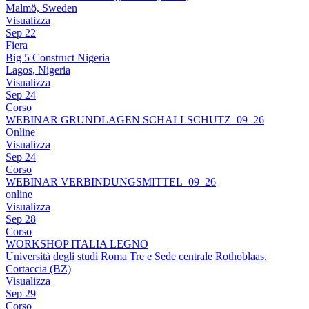
Malmö, Sweden
Visualizza
Sep
22
Fiera
Big 5 Construct Nigeria
Lagos, Nigeria
Visualizza
Sep
24
Corso
WEBINAR GRUNDLAGEN SCHALLSCHUTZ_09_26
Online
Visualizza
Sep
24
Corso
WEBINAR VERBINDUNGSMITTEL_09_26
online
Visualizza
Sep
28
Corso
WORKSHOP ITALIA LEGNO
Università degli studi Roma Tre e Sede centrale Rothoblaas,
Cortaccia (BZ)
Visualizza
Sep
29
Corso