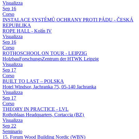
Visualizza
Sep
16
Corso
INSTALACE SYSTÉMŮ OCHRANY PROTI PÁDU - ČESKÁ
REPUBLIKA
ROPE HALL - Kolín IV
Visualizza
Sep
16
Corso
ROTHOSCHOOL ON TOUR - LEIPZIG
HolzbauForschungsZentrum der HTWK Leipzig
Visualizza
Sep
17
Corso
BUILT TO LAST – POLSKA
Hotel Windsor, Jachranka 75, 05-140 Jachranka
Visualizza
Sep
17
Corso
THEORY IN PRACTICE - LVL
Rothoblaas Headquarters, Cortaccia (BZ)
Visualizza
Sep
22
Seminario
15. Forum Wood Building Nordic (WBN)