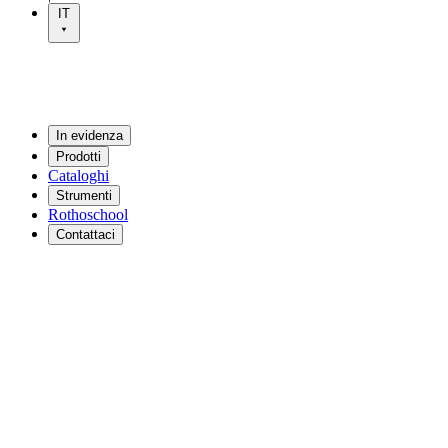
IT
In evidenza
Prodotti
Cataloghi
Strumenti
Rothoschool
Contattaci