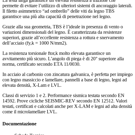
La testa larga garantisce un’elevata resistenza a trazione che
permette di evitare l’utilizzo di ulteriori sistemi di ancoraggio laterali.
Il filetto asimmetrico “ad ombrello” delle viti da legno TBS
garantisce una più alta capacità di penetrazione nel legno.
Grazie alla sua geometria, TBS è l’ideale in presenza di vento o
variazioni dimensionali del legno.
È caratterizzata da resistenze
superiori
, grazie all’eccellente resistenza a rottura e snervamento
dell’acciaio (fy,k = 1000 N/mm2).
La resistenza torsionale ftor,k molto elevata garantisce un
avvitamento più sicuro. L’angolo di piega è di 20° superiore alla
norma, certificato secondo ETA 11/0030.
In acciaio al carbonio con zincatura galvanica, è perfetta per impiego
con legno massiccio e lamellare, pannelli a base di legno, legni ad
elevata densità, X-Lam e LVL.
Classi di servizio 1 e 2. Performance sismica testata secondo EN
14592. Prove cicliche SEISMIC-REV secondo EN 12512. Valori
testati, certificati e calcolati anche per
X-LAM
e
legni ad alta densità
come il microlamellare
LVL
.
Documentazione