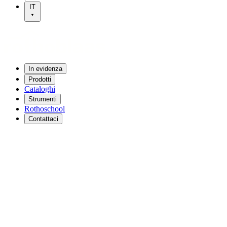
IT
In evidenza
Prodotti
Cataloghi
Strumenti
Rothoschool
Contattaci