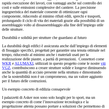
rapida esecuzione dei lavori, con vantaggi anche sul
controllo dei
costi e sulle emissioni complessive del cantiere.
La precisione
ingegneristica del materiale consente di ottimizzare ogni
componente,
riducendo al minimo rifiuti edili
, sprechi e trasporti,
prolungando il ciclo di vita dei materiali grazie alla
possibilità di un
assemblaggio volto al dissassemblaggio
alla fine dell’impiego utile
delle strutture.
Durabilità e solidità per strutture che guardano al futuro
La durabilità degli edifici è assicurata anche dall’impiego di elementi
di fissaggio specifici, progettati per garantire una tenuta ottimale nel
tempo,
riducendo al minimo anche i materiali usati per la
realizzazione delle piastre, a parità di prestazioni.
Connettori come
WKR
e
ALUMAXI
, utilizzati in questo progetto come le nostre
viti
VGZ
,
contribuiscono a creare strutture solide e longeve diminuendo
anche la quantità di acciaio presente nella struttura e dimostrando
che la sostenibilità non è un compromesso, ma un valore aggiunto
per il futuro delle costruzioni.
Un esempio concreto di edilizia consapevole
I palazzetti di Asker non sono solo luoghi per lo sport, ma un
esempio concreto di come l’innovazione tecnologica e la
progettazione attenta possano portare a
soluzioni che permettono di