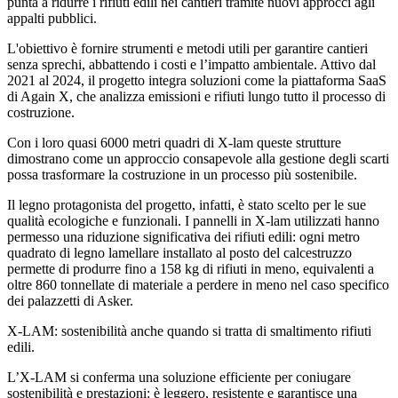
punta a
ridurre i rifiuti edili nei cantieri tramite nuovi approcci
agli
appalti pubblici.
L'obiettivo è fornire strumenti e metodi utili per garantire cantieri
senza sprechi,
abbattendo i costi e l’impatto ambientale.
Attivo dal
2021 al 2024, il progetto integra soluzioni come la piattaforma SaaS
di Again X, che analizza emissioni e rifiuti lungo tutto il processo di
costruzione.
Con i loro quasi
6000 metri quadri di X-lam
queste strutture
dimostrano come un approccio consapevole alla gestione degli scarti
possa
trasformare la costruzione in un processo più sostenibile.
Il legno protagonista del progetto, infatti, è stato scelto per le sue
qualità ecologiche e funzionali.
I pannelli in X-lam utilizzati hanno
permesso una riduzione significativa dei rifiuti edili:
ogni metro
quadrato di legno lamellare installato al posto del calcestruzzo
permette di produrre fino a
158 kg di rifiuti in meno
, equivalenti a
oltre
860 tonnellate di materiale a perdere
in meno
nel caso specifico
dei palazzetti di Asker.
X-LAM: sostenibilità anche quando si tratta di smaltimento rifiuti
edili.
L’X-LAM si conferma una soluzione efficiente per coniugare
sostenibilità e prestazioni:
è leggero, resistente e garantisce una