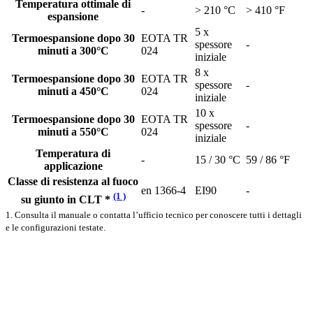
Temperatura ottimale di
-
> 210 °C
> 410 °F
espansione
5 x
Termoespansione dopo 30
EOTA TR
spessore
-
minuti a 300°C
024
iniziale
8 x
Termoespansione dopo 30
EOTA TR
spessore
-
minuti a 450°C
024
iniziale
10 x
Termoespansione dopo 30
EOTA TR
spessore
-
minuti a 550°C
024
iniziale
Temperatura di
-
15 / 30 °C
59 / 86 °F
applicazione
Classe di resistenza al fuoco
en 1366-4
EI90
-
(1 )
su giunto in CLT *
1. Consulta il manuale o contatta l’ufficio tecnico per conoscere tutti i dettagli
e le configurazioni testate.