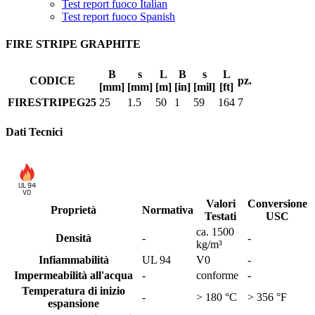
Test report fuoco Italian
Test report fuoco Spanish
FIRE STRIPE GRAPHITE
B
s
L
B
s
L
CODICE
pz.
[mm]
[mm]
[m]
[in]
[mil]
[ft]
FIRESTRIPEG25
25
1.5
50
1
59
164
7
Dati Tecnici
UL 94
V0
Valori
Conversione
Proprietà
Normativa
Testati
USC
ca. 1500
Densità
-
-
kg/m³
Infiammabilità
UL 94
V0
-
Impermeabilità all'acqua
-
conforme
-
Temperatura di inizio
-
> 180 °C
> 356 °F
espansione