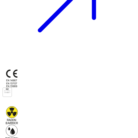
EN 14967
EN 13707
EN 13969
DE
DIN 18542
DIN 18533-2
RADON
B
ARRIER