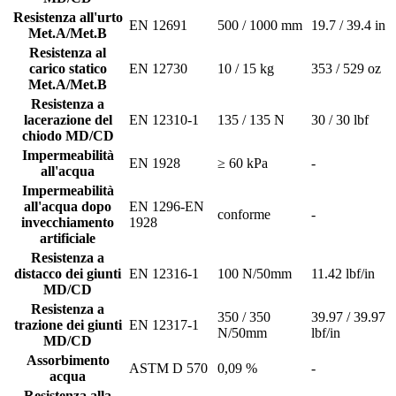
Resistenza all'urto
EN 12691
500 / 1000 mm
19.7 / 39.4 in
Met.A/Met.B
Resistenza al
carico statico
EN 12730
10 / 15 kg
353 / 529 oz
Met.A/Met.B
Resistenza a
lacerazione del
EN 12310-1
135 / 135 N
30 / 30 lbf
chiodo MD/CD
Impermeabilità
EN 1928
≥ 60 kPa
-
all'acqua
Impermeabilità
all'acqua dopo
EN 1296-EN
conforme
-
invecchiamento
1928
artificiale
Resistenza a
distacco dei giunti
EN 12316-1
100 N/50mm
11.42 lbf/in
MD/CD
Resistenza a
350 / 350
39.97 / 39.97
trazione dei giunti
EN 12317-1
N/50mm
lbf/in
MD/CD
Assorbimento
ASTM D 570
0,09 %
-
acqua
Resistenza alla