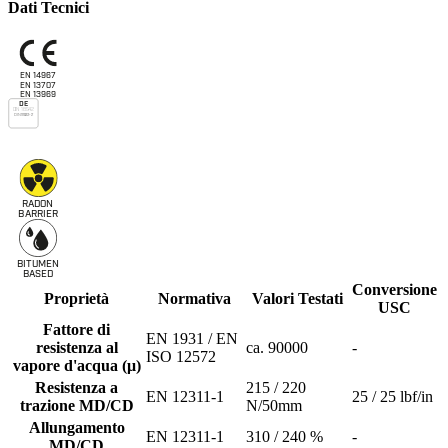
Dati Tecnici
EN 14967
EN 13707
EN 13969
DE
DIN 18542
DIN 18533-2
RADON
B
ARRIER
BITUMEN
B
A
SED
Conversione
Proprietà
Normativa
Valori Testati
USC
Fattore di
EN 1931 / EN
resistenza al
ca. 90000
-
ISO 12572
vapore d'acqua (μ)
Resistenza a
215 / 220
EN 12311-1
25 / 25 lbf/in
trazione MD/CD
N/50mm
Allungamento
EN 12311-1
310 / 240 %
-
MD/CD