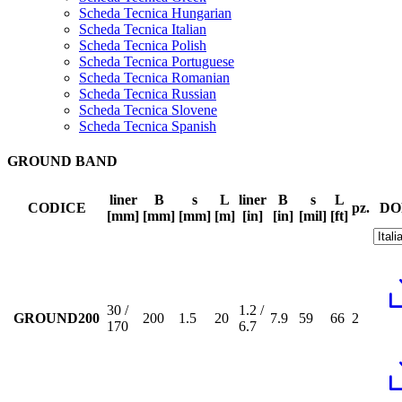
Scheda Tecnica Hungarian
Scheda Tecnica Italian
Scheda Tecnica Polish
Scheda Tecnica Portuguese
Scheda Tecnica Romanian
Scheda Tecnica Russian
Scheda Tecnica Slovene
Scheda Tecnica Spanish
GROUND BAND
liner
B
s
L
liner
B
s
L
CODICE
pz.
DO
[mm]
[mm]
[mm]
[m]
[in]
[in]
[mil]
[ft]
30 /
1.2 /
GROUND200
200
1.5
20
7.9
59
66
2
170
6.7