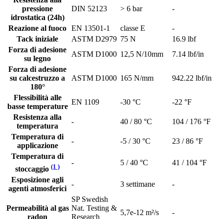
pressione
DIN 52123
> 6 bar
-
idrostatica (24h)
Reazione al fuoco
EN 13501-1
classe E
-
Tack iniziale
ASTM D2979
75 N
16.9 lbf
Forza di adesione
ASTM D1000
12,5 N/10mm
7.14 lbf/in
su legno
Forza di adesione
su calcestruzzo a
ASTM D1000
165 N/mm
942.22 lbf/in
180°
Flessibilità alle
EN 1109
-30 °C
-22 °F
basse temperature
Resistenza alla
-
40 / 80 °C
104 / 176 °F
temperatura
Temperatura di
-
-5 / 30 °C
23 / 86 °F
applicazione
Temperatura di
-
5 / 40 °C
41 / 104 °F
(1 )
stoccaggio
Esposizione agli
-
3 settimane
-
agenti atmosferici
SP Swedish
Permeabilità al gas
Nat. Testing &
5,7e-12 m²/s
-
radon
Research