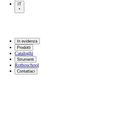
IT
In evidenza
Prodotti
Cataloghi
Strumenti
Rothoschool
Contattaci