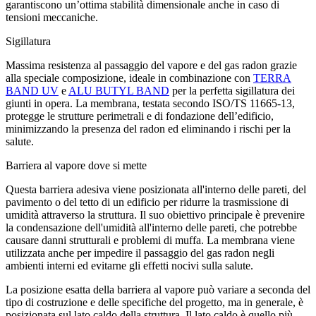
garantiscono un’ottima stabilità dimensionale anche in caso di
tensioni meccaniche.
Sigillatura
Massima resistenza al passaggio del vapore e del gas radon grazie
alla speciale composizione, ideale in combinazione con
TERRA
BAND UV
e
ALU BUTYL BAND
per la perfetta sigillatura dei
giunti in opera. La membrana, testata secondo ISO/TS 11665-13,
protegge le strutture perimetrali e di fondazione dell’edificio,
minimizzando la presenza del radon ed eliminando i rischi per la
salute.
Barriera al vapore dove si mette
Questa barriera adesiva viene posizionata all'interno delle pareti, del
pavimento o del tetto di un edificio per ridurre la trasmissione di
umidità attraverso la struttura. Il suo obiettivo principale è prevenire
la condensazione dell'umidità all'interno delle pareti, che potrebbe
causare danni strutturali e problemi di muffa. La membrana viene
utilizzata anche per impedire il passaggio del
gas radon
negli
ambienti interni ed evitarne gli effetti nocivi sulla salute.
La posizione esatta della barriera al vapore può variare a seconda del
tipo di costruzione e delle specifiche del progetto, ma in generale, è
posizionata sul lato caldo della struttura. Il lato caldo è quello più