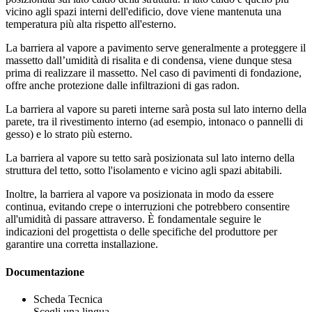
vicino agli spazi interni dell'edificio, dove viene mantenuta una
temperatura più alta rispetto all'esterno.
La
barriera al vapore a pavimento
serve generalmente a proteggere il
massetto dall’umidità di risalita e di condensa, viene dunque stesa
prima di realizzare il massetto. Nel caso di pavimenti di fondazione,
offre anche protezione dalle infiltrazioni di gas radon.
La
barriera al vapore su pareti
interne sarà posta sul lato interno della
parete, tra il rivestimento interno (ad esempio, intonaco o pannelli di
gesso) e lo strato più esterno.
La
barriera al vapore su tetto
sarà posizionata sul lato interno della
struttura del tetto, sotto l'isolamento e vicino agli spazi abitabili.
Inoltre, la barriera al vapore va posizionata in modo da essere
continua, evitando crepe o interruzioni che potrebbero consentire
all'umidità di passare attraverso. È fondamentale seguire le
indicazioni del progettista o delle specifiche del produttore per
garantire una corretta installazione.
Documentazione
Scheda Tecnica
Scegli una lingua