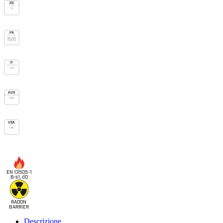
DE
ZVDH
Dd
FR
DTU 31.2
pare-vapeur
E1 Sd3 TR3
IT
UNI 11470
A/R3
AUS
AS/NZS 4200.1
Class 1
USA
IRC
Class 1
EN 13505-1
B-s1, d0
RADON
B
ARRIER
Descrizione