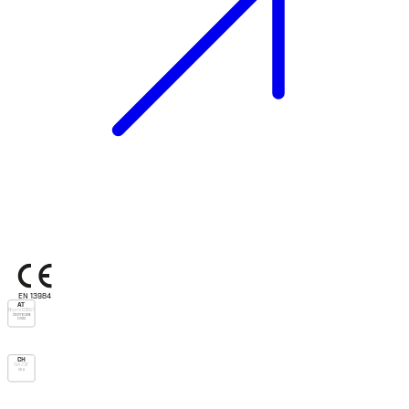
EN 13984
AT
Önorm B3667
Önorm B3691
DSdd
CH
SIA 232
V.v.u