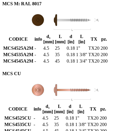
MCS M: RAL 8017
d₁
L
d
L
CODICE
info
TX
pz.
[mm]
[mm]
[in]
[in]
MCS4525A2M
-
4.5
25
0.18
1''
TX20
200
MCS4535A2M
-
4.5
35
0.18
1 3/8''
TX20
200
MCS4545A2M
-
4.5
45
0.18
1 3/4''
TX20
200
MCS CU
d₁
L
d
L
CODICE
info
TX
pz.
[mm]
[mm]
[in]
[in]
MCS4525CU
-
4.5
25
0.18
1''
TX20
200
MCS4535CU
-
4.5
35
0.18
1 3/8''
TX20
200
MCS4545CU
-
4.5
45
0.18
1 3/4''
TX20
200