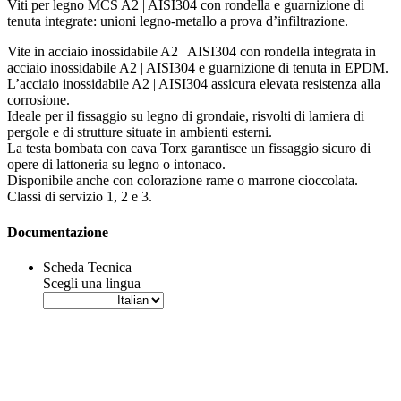
Viti per legno MCS A2 | AISI304 con rondella e guarnizione di
tenuta integrate: unioni legno-metallo a prova d’infiltrazione
.
Vite in acciaio inossidabile A2 | AISI304
con rondella integrata in
acciaio inossidabile
A2 | AISI304
e guarnizione di tenuta in
EPDM
.
L’acciaio inossidabile
A2 | AISI304
assicura elevata
resistenza alla
corrosione
.
Ideale per il fissaggio su
legno di grondaie
, risvolti di
lamiera di
pergole
e di strutture situate in ambienti esterni.
La
testa bombata con cava Torx
garantisce un fissaggio sicuro di
opere di
lattoneria su legno
o
intonaco
.
Disponibile anche con colorazione
rame
o
marrone cioccolata
.
Classi di servizio 1, 2 e 3.
Documentazione
Scheda Tecnica
Scegli una lingua