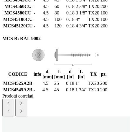
MCS4560CU
-
4.5
60
0.18
2 3/8''
TX20
200
MCS4580CU
-
4.5
80
0.18
3 1/8''
TX20
100
MCS45100CU
-
4.5
100
0.18
4''
TX20
100
MCS45120CU
-
4.5
120
0.18
4 3/4''
TX20
200
MCS B: RAL 9002
d₁
L
d
L
CODICE
info
TX
pz.
[mm]
[mm]
[in]
[in]
MCS4525A2B
-
4.5
25
0.18
1''
TX20
200
MCS4545A2B
-
4.5
45
0.18
1 3/4''
TX20
200
Prodotti correlati