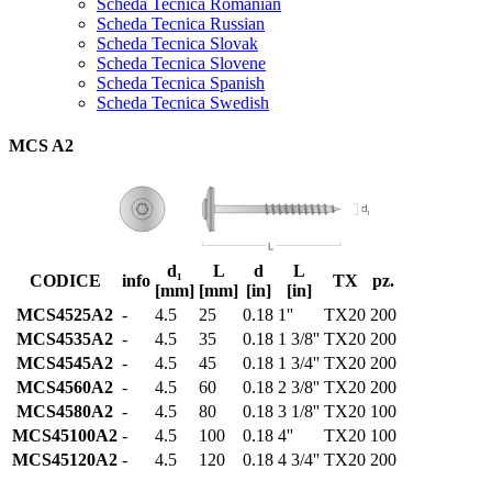
Scheda Tecnica Romanian
Scheda Tecnica Russian
Scheda Tecnica Slovak
Scheda Tecnica Slovene
Scheda Tecnica Spanish
Scheda Tecnica Swedish
MCS A2
d₁
L
d
L
CODICE
info
TX
pz.
[mm]
[mm]
[in]
[in]
MCS4525A2
-
4.5
25
0.18
1''
TX20
200
MCS4535A2
-
4.5
35
0.18
1 3/8''
TX20
200
MCS4545A2
-
4.5
45
0.18
1 3/4''
TX20
200
MCS4560A2
-
4.5
60
0.18
2 3/8''
TX20
200
MCS4580A2
-
4.5
80
0.18
3 1/8''
TX20
100
MCS45100A2
-
4.5
100
0.18
4''
TX20
100
MCS45120A2
-
4.5
120
0.18
4 3/4''
TX20
200