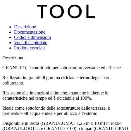
Descrizione
Documentazione
Codici e dimensioni
Voci di Capitolato
Prodotti correlati
Descrizione
GRANULO, il sottofondo per sottostrutture versatile ed efficace
.
Realizzato in granuli di gomma riciclata e termo-legata con
poliuretano.
Resistente alle interazioni chimiche, mantiene inalterate le
caratteristiche nel tempo ed è
riciclabile al 100%
.
Ideale come sottofondo delle sottostrutture delle terrazze, è
permeabile all’acqua
e ideale per utilizzo all’esterno.
Disponibile in lastra
(GRANULOMAT 1,25 m x 10 m)
in rotolo
(GRANULOROLL e GRANULO100)
o in pad
(GRANULOPAD