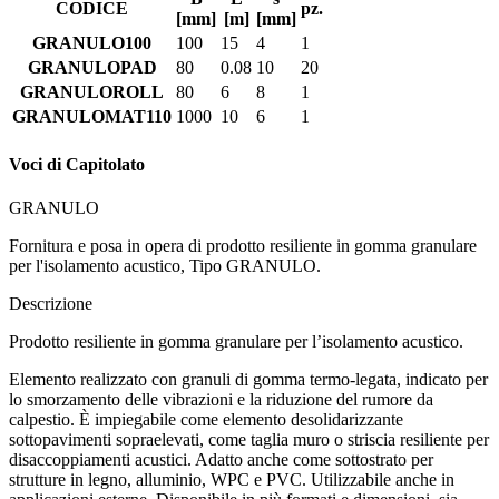
CODICE
pz.
[mm]
[m]
[mm]
GRANULO100
100
15
4
1
GRANULOPAD
80
0.08
10
20
GRANULOROLL
80
6
8
1
GRANULOMAT110
1000
10
6
1
Voci di Capitolato
GRANULO
Fornitura e posa in opera di prodotto resiliente in gomma granulare
per l'isolamento acustico, Tipo GRANULO.
Descrizione
Prodotto resiliente in gomma granulare per l’isolamento acustico.
Elemento realizzato con granuli di gomma termo-legata, indicato per
lo smorzamento delle vibrazioni e la riduzione del rumore da
calpestio. È impiegabile come elemento desolidarizzante
sottopavimenti sopraelevati, come taglia muro o striscia resiliente per
disaccoppiamenti acustici. Adatto anche come sottostrato per
strutture in legno, alluminio, WPC e PVC. Utilizzabile anche in