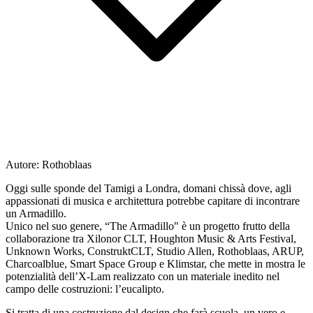
Autore:
Rothoblaas
Oggi sulle sponde del Tamigi a Londra, domani chissà dove, agli
appassionati di musica e architettura potrebbe capitare di incontrare
un Armadillo.
Unico nel suo genere, “The Armadillo" è un progetto frutto della
collaborazione tra Xilonor CLT, Houghton Music & Arts Festival,
Unknown Works, ConstruktCLT, Studio Allen, Rothoblaas, ARUP,
Charcoalblue, Smart Space Group e Klimstar, che mette in mostra le
potenzialità dell’X-Lam realizzato con un materiale inedito nel
campo delle costruzioni: l’eucalipto.
Si tratta di una costruzione dal design che farà scuola, un vero e