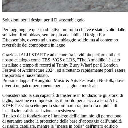
Soluzioni per il design per il Disassemblaggio
Per raggiungere questo obiettivo, un ruolo chiave è stato svolto dalle
soluzioni Rothoblaas, sempre più adattabili al Design For
Disassembly, ovvero ad un assemblaggio solido ma al contempo
reversibile dei componenti in legno.
Grazie ad ALU START e ad alcune fra le viti più performanti del
nostro catalogo come TBS, VGS e LBS, "The Armadillo" è stato
installato a tempo di record al Trinity Buoy Wharf per il London
Festival of Architecture 2024, ed altrettanto rapidamente potrà essere
trasportato e riassemblato.
Prossima tappa: l’Houghton Music & Arts Festival di Norfolk, dove
diverrà un palco permanente per la stagione musicale.
Considerando la sua capacità di trasferire in fondazione gli sforzi di
taglio, trazione e compressione, il profilo per attacco a terra ALU
START è stato scelto per lo straordinario rapporto fra rapidità di
installazione-disinstallazione e resistenza.
Il rialzo dalla fondazione e l’impiego dell’alluminio gli permettono
di garantire anche la protezione della base d’appoggio dall’umidità
di risalita capillare, mentre la "messa in bolla" dell'intero edificio