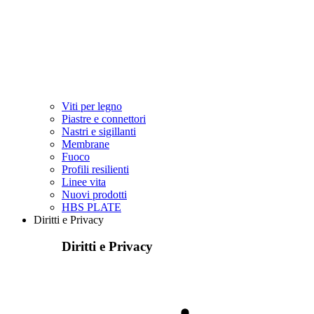
Viti per legno
Piastre e connettori
Nastri e sigillanti
Membrane
Fuoco
Profili resilienti
Linee vita
Nuovi prodotti
HBS PLATE
Diritti e Privacy
Diritti e Privacy