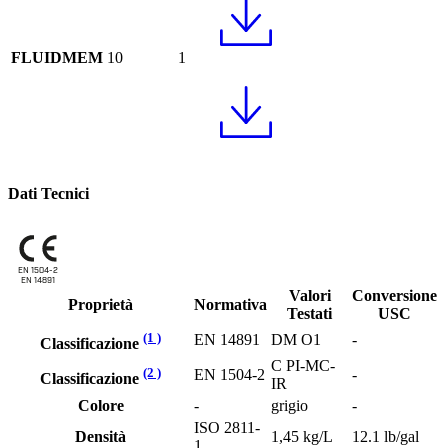
FLUIDMEM
10
1
Dati Tecnici
EN 1504-2
EN 14891
Valori
Conversione
Proprietà
Normativa
Testati
USC
(1 )
EN 14891
DM O1
-
Classificazione
C PI-MC-
(2 )
EN 1504-2
-
Classificazione
IR
Colore
-
grigio
-
ISO 2811-
Densità
1,45 kg/L
12.1 lb/gal
1