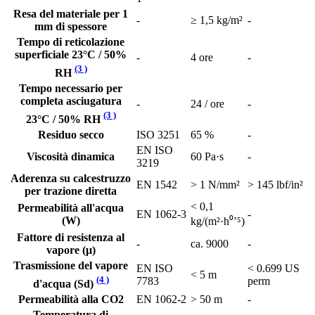
Resa del materiale per 1
-
≥ 1,5 kg/m²
-
mm di spessore
Tempo di reticolazione
superficiale 23°C / 50%
-
4 ore
-
(3 )
RH
Tempo necessario per
completa asciugatura
-
24 / ore
-
(3 )
23°C / 50% RH
Residuo secco
ISO 3251
65 %
-
EN ISO
Viscosità dinamica
60 Pa·s
-
3219
Aderenza su calcestruzzo
EN 1542
> 1 N/mm²
> 145 lbf/in²
per trazione diretta
< 0,1
Permeabilità all'acqua
EN 1062-3
-
(W)
kg/(m²·h⁰’⁵)
Fattore di resistenza al
-
ca. 9000
-
vapore (μ)
Trasmissione del vapore
EN ISO
< 0.699 US
< 5 m
(4 )
7783
perm
d'acqua (Sd)
Permeabilità alla CO2
EN 1062-2
> 50 m
-
Temperatura di