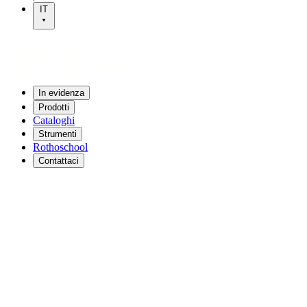
IT
In evidenza
Prodotti
Cataloghi
Strumenti
Rothoschool
Contattaci