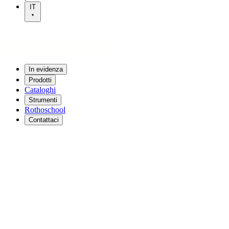
IT
In evidenza
Prodotti
Cataloghi
Strumenti
Rothoschool
Contattaci