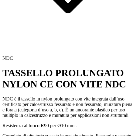
NDC
TASSELLO PROLUNGATO
NYLON CE CON VITE
NDC
NDC è il tassello in nylon prolungato con vite integrata
dall’uso
certificato per calcestruzzo fessurato e non fessurato, muratura piena
e forata (categoria d‘uso a, b, c). È un ancorante plastico per uso
multiplo in calcestruzzo e muratura per applicazioni non strutturali.
Resistenza al fuoco R90 per Ø10 mm
.
Completo di vite testa svasata in acciaio zincato. Fissaggio passante.