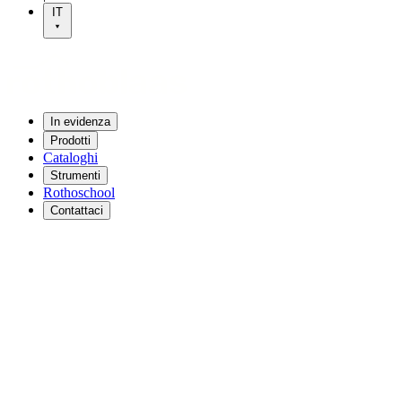
IT
In evidenza
Prodotti
Cataloghi
Strumenti
Rothoschool
Contattaci