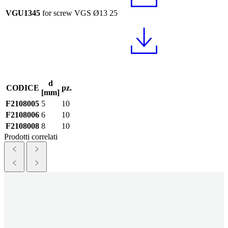
VGU1345
for screw VGS Ø13
25
d
CODICE
pz.
[mm]
F2108005
5
10
F2108006
6
10
F2108008
8
10
Prodotti correlati