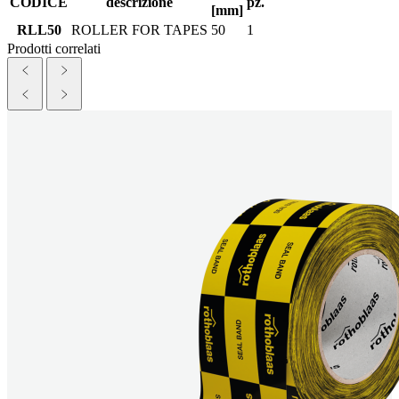
CODICE
descrizione
pz.
[mm]
RLL50
ROLLER FOR TAPES
50
1
Prodotti correlati