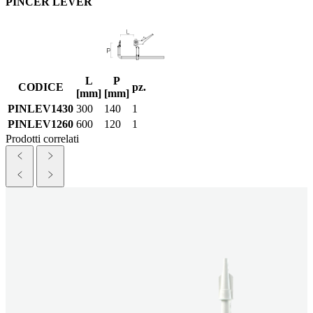
PINCER LEVER
L
P
CODICE
pz.
[mm]
[mm]
PINLEV1430
300
140
1
PINLEV1260
600
120
1
Prodotti correlati