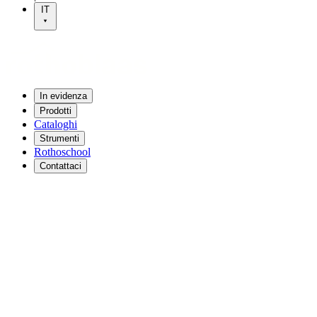
IT
In evidenza
Prodotti
Cataloghi
Strumenti
Rothoschool
Contattaci