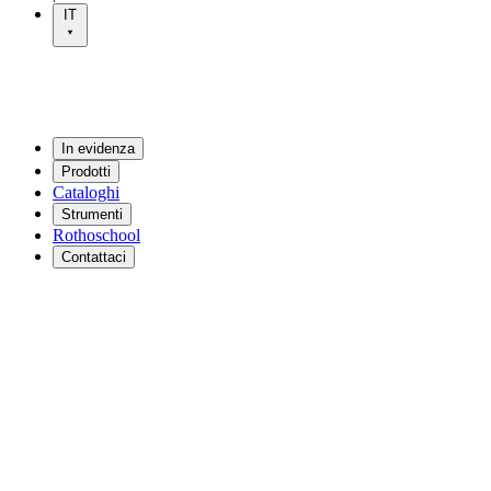
IT
In evidenza
Prodotti
Cataloghi
Strumenti
Rothoschool
Contattaci