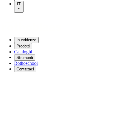
IT
In evidenza
Prodotti
Cataloghi
Strumenti
Rothoschool
Contattaci