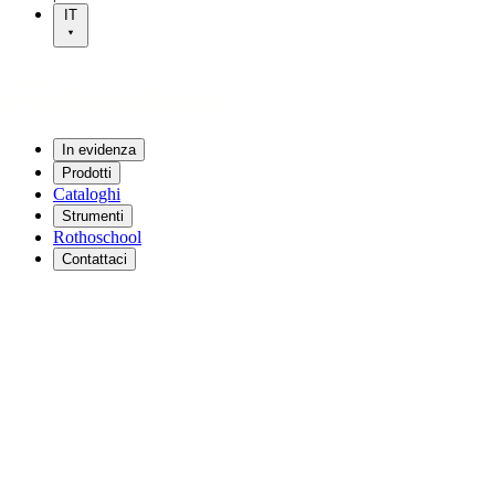
IT
In evidenza
Prodotti
Cataloghi
Strumenti
Rothoschool
Contattaci