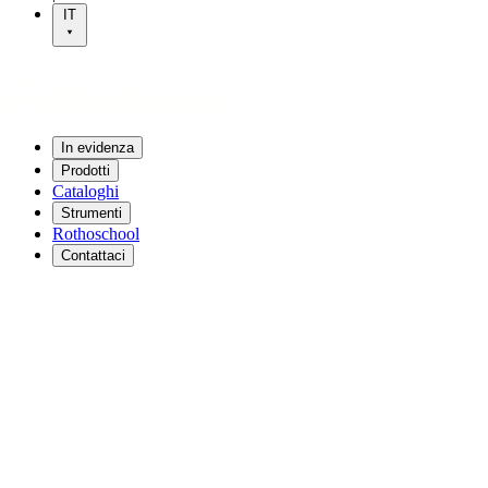
IT
In evidenza
Prodotti
Cataloghi
Strumenti
Rothoschool
Contattaci