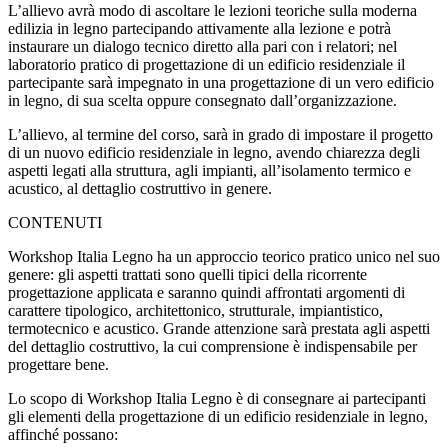
L’allievo avrà modo di ascoltare le lezioni teoriche sulla moderna
edilizia in legno partecipando attivamente alla lezione e potrà
instaurare un dialogo tecnico diretto alla pari con i relatori; nel
laboratorio pratico di progettazione di un edificio residenziale il
partecipante sarà impegnato in una progettazione di un vero edificio
in legno, di sua scelta oppure consegnato dall’organizzazione.
L’allievo, al termine del corso, sarà in grado di impostare il progetto
di un nuovo edificio residenziale in legno, avendo chiarezza degli
aspetti legati alla struttura, agli impianti, all’isolamento termico e
acustico, al dettaglio costruttivo in genere.
CONTENUTI
Workshop Italia Legno
ha un approccio teorico pratico unico nel suo
genere: gli aspetti trattati sono quelli tipici della ricorrente
progettazione applicata e saranno quindi affrontati argomenti di
carattere tipologico, architettonico, strutturale, impiantistico,
termotecnico e acustico. Grande attenzione sarà prestata agli aspetti
del dettaglio costruttivo, la cui comprensione è indispensabile per
progettare bene.
Lo scopo di
W
orkshop
I
talia
L
egno è di consegnare ai partecipanti
gli elementi della progettazione di un edificio residenziale in legno,
affinché possano: