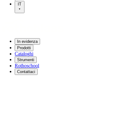
IT
In evidenza
Prodotti
Cataloghi
Strumenti
Rothoschool
Contattaci