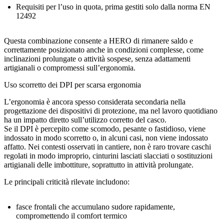
Requisiti per l’uso in quota, prima gestiti solo dalla norma EN
12492
Questa combinazione consente a HERO di rimanere saldo e
correttamente posizionato anche in condizioni complesse, come
inclinazioni prolungate o attività sospese, senza adattamenti
artigianali o compromessi sull’ergonomia.
Uso scorretto dei DPI per scarsa ergonomia
L’ergonomia è ancora spesso considerata secondaria nella
progettazione dei
dispositivi di protezione
, ma nel lavoro quotidiano
ha un impatto diretto sull’utilizzo corretto del
casco
.
Se il DPI è percepito come scomodo, pesante o fastidioso, viene
indossato in modo scorretto o, in alcuni casi, non viene indossato
affatto. Nei contesti osservati in
cantiere
, non è raro trovare
caschi
regolati in modo improprio, cinturini lasciati slacciati o sostituzioni
artigianali delle imbottiture, soprattutto in attività prolungate.
Le principali criticità rilevate includono:
fasce frontali che accumulano sudore rapidamente,
compromettendo il comfort termico