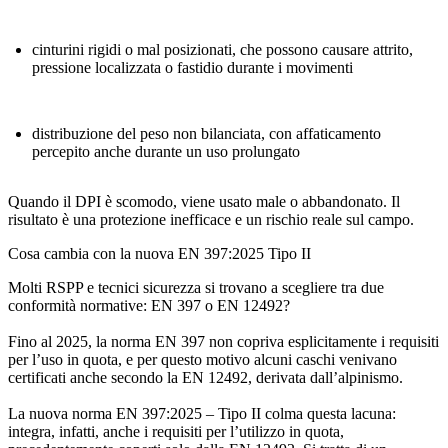
cinturini rigidi o mal posizionati, che possono causare attrito,
pressione localizzata o fastidio durante i movimenti
distribuzione del peso non bilanciata, con affaticamento
percepito anche durante un uso prolungato
Quando il DPI è scomodo, viene usato male o abbandonato. Il
risultato è una protezione inefficace e un rischio reale sul campo.
Cosa cambia con la nuova EN 397:2025 Tipo II
Molti RSPP e tecnici sicurezza si trovano a scegliere tra due
conformità normative: EN 397 o EN 12492?
Fino al 2025, la norma EN 397 non copriva esplicitamente i requisiti
per l’uso in quota, e per questo motivo alcuni caschi venivano
certificati anche secondo la EN 12492, derivata dall’alpinismo.
La nuova
norma EN 397:2025 – Tipo II
colma questa lacuna:
integra, infatti, anche i requisiti per l’utilizzo in quota,