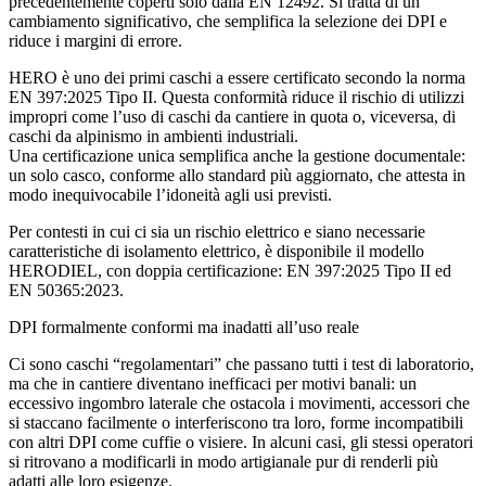
precedentemente coperti solo dalla EN 12492. Si tratta di un
cambiamento significativo, che
semplifica la selezione dei DPI
e
riduce i margini di errore.
HERO è uno dei primi caschi a essere certificato secondo la norma
EN 397:2025 Tipo II
. Questa conformità riduce il rischio di utilizzi
impropri come l’uso di caschi da cantiere in quota o, viceversa, di
caschi da alpinismo in ambienti industriali.
Una certificazione unica semplifica anche la gestione documentale:
un solo casco, conforme allo standard più aggiornato, che attesta in
modo inequivocabile l’idoneità agli usi previsti.
Per contesti in cui ci sia un rischio elettrico e siano necessarie
caratteristiche di isolamento elettrico, è disponibile il modello
HERODIEL
, con doppia certificazione:
EN 397:2025 Tipo II
ed
EN 50365:2023
.
DPI formalmente conformi ma inadatti all’uso reale
Ci sono caschi “regolamentari” che passano tutti i test di laboratorio,
ma che in cantiere diventano inefficaci per motivi banali: un
eccessivo ingombro laterale che ostacola i movimenti, accessori che
si staccano facilmente o interferiscono tra loro, forme incompatibili
con altri DPI come cuffie o visiere. In alcuni casi, gli stessi operatori
si ritrovano a modificarli in modo artigianale pur di renderli più
adatti alle loro esigenze.