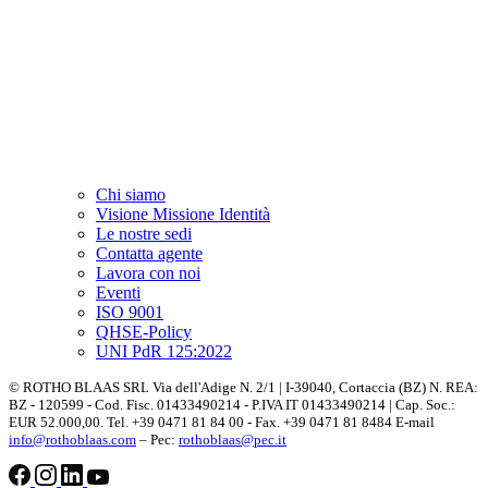
Chi siamo
Visione Missione Identità
Le nostre sedi
Contatta agente
Lavora con noi
Eventi
ISO 9001
QHSE-Policy
UNI PdR 125:2022
© ROTHO BLAAS SRL Via dell'Adige N. 2/1 | I-39040, Cortaccia (BZ) N. REA:
BZ - 120599 - Cod. Fisc. 01433490214 - P.IVA IT 01433490214 | Cap. Soc.:
EUR 52.000,00. Tel. +39 0471 81 84 00 - Fax. +39 0471 81 8484 E-mail
info@rothoblaas.com
– Pec:
rothoblaas@pec.it