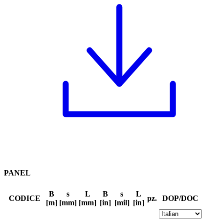
PANEL
B
s
L
B
s
L
CODICE
pz.
DOP/DOC
[m]
[mm]
[mm]
[in]
[mil]
[in]